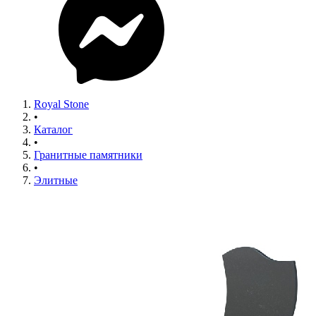
Royal Stone
•
Каталог
•
Гранитные памятники
•
Элитные