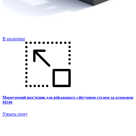
В наличии
Мармуровий пам’ятник для військового з фігурною стелою та огорожею
М346
Узнать цену