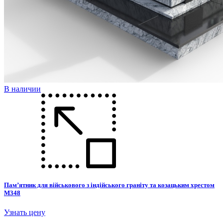
В наличии
Пам’ятник для військового з індійського граніту та козацьким хрестом
М348
Узнать цену