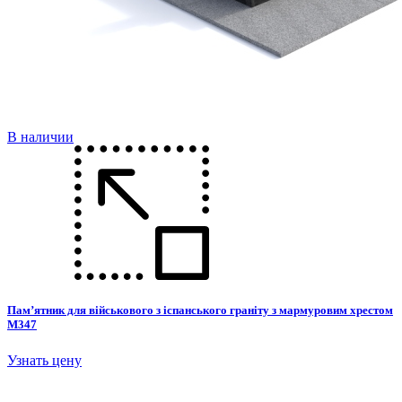
В наличии
Пам’ятник для військового з іспанського граніту з мармуровим хрестом
М347
Узнать цену