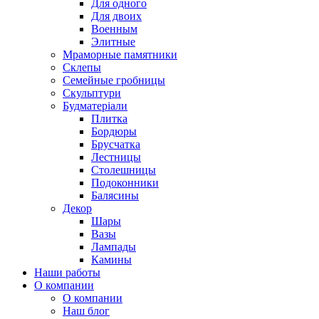
Для одного
Для двоих
Военным
Элитные
Мраморные памятники
Склепы
Семейные гробницы
Скульптури
Будматеріали
Плитка
Бордюры
Брусчатка
Лестницы
Столешницы
Подоконники
Балясины
Декор
Шары
Вазы
Лампады
Камины
Наши работы
О компании
О компании
Наш блог