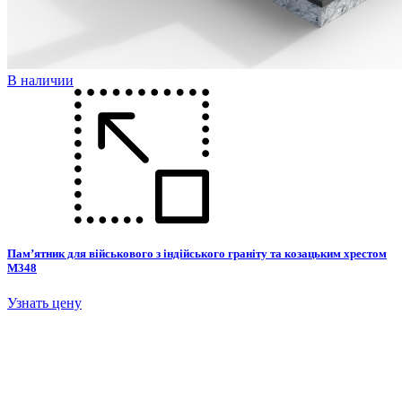
В наличии
Пам’ятник для військового з індійського граніту та козацьким хрестом
М348
Узнать цену