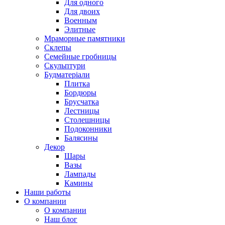
Для одного
Для двоих
Военным
Элитные
Мраморные памятники
Склепы
Семейные гробницы
Скульптури
Будматеріали
Плитка
Бордюры
Брусчатка
Лестницы
Столешницы
Подоконники
Балясины
Декор
Шары
Вазы
Лампады
Камины
Наши работы
О компании
О компании
Наш блог