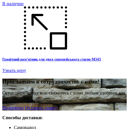
В наличии
Гранітний пам’ятник для двох європейського стилю М345
Узнать цену
П
риглашаем к сотрудничеству с нами!
Оставляйте заявку или свяжитесь с нами любым удобным для
Вас способом.
Подробнее
Оставить заявку
Способы доставки:
Самовывоз