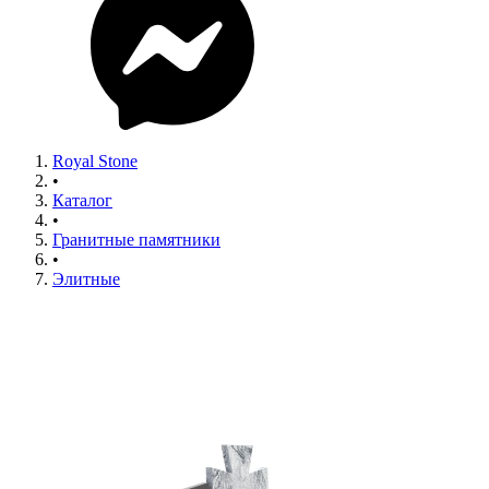
Royal Stone
•
Каталог
•
Гранитные памятники
•
Элитные