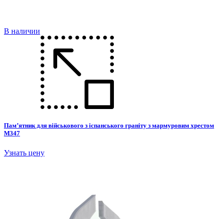
В наличии
Пам’ятник для військового з іспанського граніту з мармуровим хрестом
М347
Узнать цену