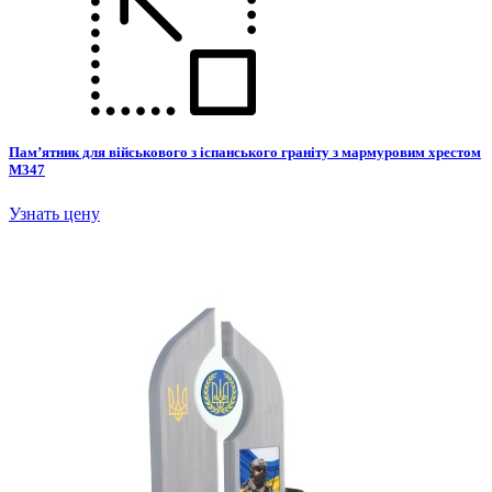
Пам’ятник для військового з іспанського граніту з мармуровим хрестом
М347
Узнать цену