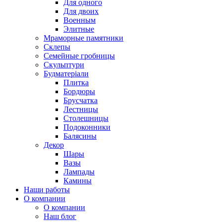
Для одного
Для двоих
Военным
Элитные
Мраморные памятники
Склепы
Семейные гробницы
Скульптури
Будматеріали
Плитка
Бордюры
Брусчатка
Лестницы
Столешницы
Подоконники
Балясины
Декор
Шары
Вазы
Лампады
Камины
Наши работы
О компании
О компании
Наш блог