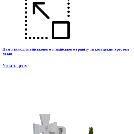
Пам’ятник для військового з індійського граніту та козацьким хрестом
М348
Узнать цену