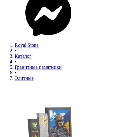
Royal Stone
•
Каталог
•
Гранитные памятники
•
Элитные