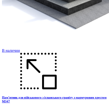
В наличии
Пам’ятник для військового з іспанського граніту з мармуровим хрестом
М347