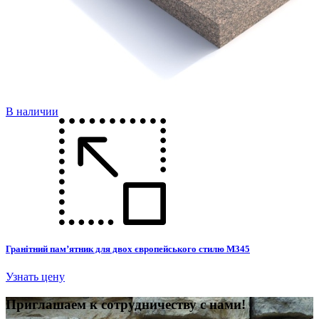
В наличии
Гранітний пам’ятник для двох європейського стилю М345
Узнать цену
П
риглашаем к сотрудничеству с нами!