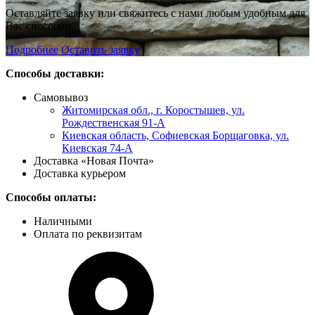
Оставляйте заявку или свяжитесь с нами любым удобным для
Вас способом.
Подробнее
Оставить заявку
Способы доставки:
Самовывоз
Житомирская обл., г. Коростышев, ул.
Рождественская 91-А
Киевская область, Софиевская Борщаговка, ул.
Киевская 74-А
Доставка «Новая Почта»
Доставка курьером
Способы оплаты:
Наличными
Оплата по реквизитам