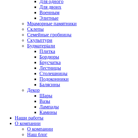
Для одного
Для двоих
Военным
Элитные
Мраморные памятники
Склепы
Семейные гробницы
Скульптури
Будматеріали
Плитка
Бордюры
Брусчатка
Лестницы
Столешницы
Подоконники
Балясины
Декор
Шары
Вазы
Лампады
Камины
Наши работы
О компании
О компании
Наш блог