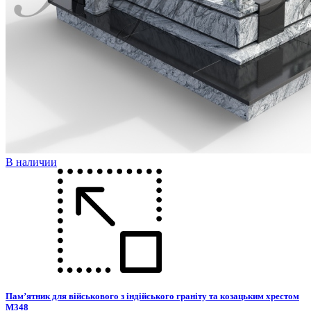
В наличии
Пам’ятник для військового з індійського граніту та козацьким хрестом
М348