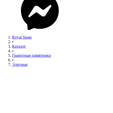
Royal Stone
•
Каталог
•
Гранитные памятники
•
Элитные