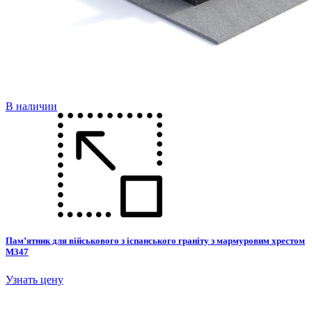
В наличии
Пам’ятник для військового з іспанського граніту з мармуровим хрестом
М347
Узнать цену