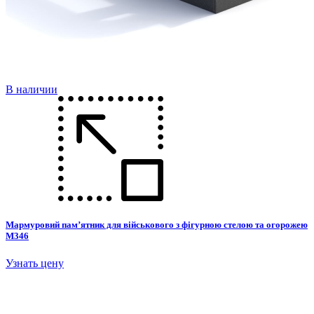
В наличии
Мармуровий пам’ятник для військового з фігурною стелою та огорожею
М346
Узнать цену