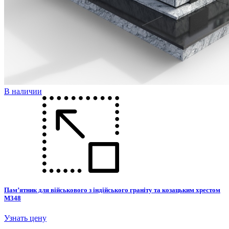
В наличии
Пам’ятник для військового з індійського граніту та козацьким хрестом
М348
Узнать цену