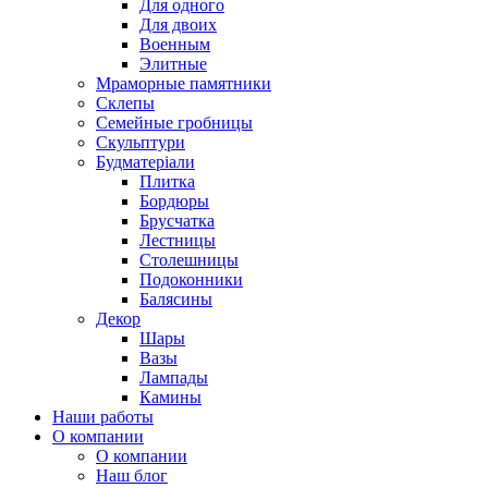
Для одного
Для двоих
Военным
Элитные
Мраморные памятники
Склепы
Семейные гробницы
Скульптури
Будматеріали
Плитка
Бордюры
Брусчатка
Лестницы
Столешницы
Подоконники
Балясины
Декор
Шары
Вазы
Лампады
Камины
Наши работы
О компании
О компании
Наш блог