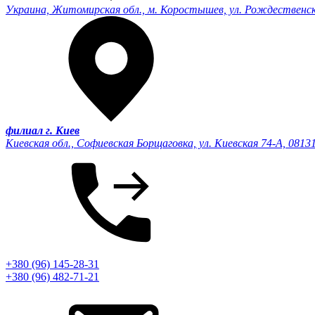
Украина, Житомирская обл., м. Коростышев, ул. Рождественск
филиал г. Киев
Киевская обл., Софиевская Борщаговка, ул. Киевская 74-А, 0813
+380 (96) 145-28-31
+380 (96) 482-71-21