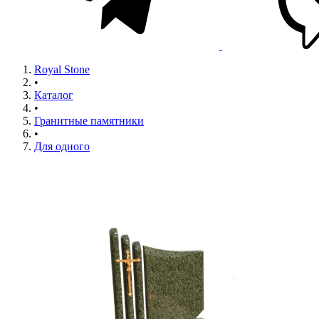
Royal Stone
•
Каталог
•
Гранитные памятники
•
Для одного