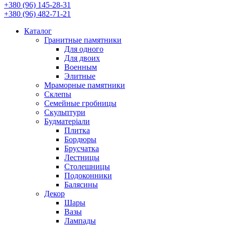
+380 (96) 145-28-31
+380 (96) 482-71-21
Каталог
Гранитные памятники
Для одного
Для двоих
Военным
Элитные
Мраморные памятники
Склепы
Семейные гробницы
Скульптури
Будматеріали
Плитка
Бордюры
Брусчатка
Лестницы
Столешницы
Подоконники
Балясины
Декор
Шары
Вазы
Лампады