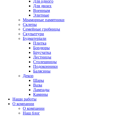
Для одного
Для двоих
Военным
Элитные
Мраморные памятники
Склепы
Семейные гробницы
Скульптури
Будматеріали
Плитка
Бордюры
Брусчатка
Лестницы
Столешницы
Подоконники
Балясины
Декор
Шары
Вазы
Лампады
Камины
Наши работы
О компании
О компании
Наш блог