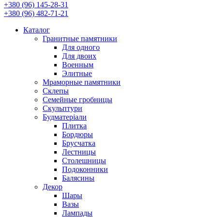
+380 (96) 145-28-31
+380 (96) 482-71-21
Каталог
Гранитные памятники
Для одного
Для двоих
Военным
Элитные
Мраморные памятники
Склепы
Семейные гробницы
Скульптури
Будматеріали
Плитка
Бордюры
Брусчатка
Лестницы
Столешницы
Подоконники
Балясины
Декор
Шары
Вазы
Лампады