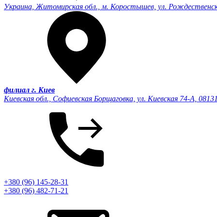
Украина, Житомирская обл., м. Коростышев, ул. Рождественск
филиал г. Киев
Киевская обл., Софиевская Борщаговка, ул. Киевская 74-А, 0813
+380 (96) 145-28-31
+380 (96) 482-71-21