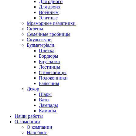
Для одного
Для двоих
Военным
Элитные
Мраморные памятники
Склепы
Семейные гробницы
Скульптури
Будматеріали
Плитка
Бордюры
Брусчатка
Лестницы
Столешницы
Подоконники
Балясины
Декор
Шары
Вазы
Лампады
Камины
Наши работы
О компании
О компании
Наш блог