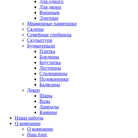
Для одного
Для двоих
Военным
Элитные
Мраморные памятники
Склепы
Семейные гробницы
Скульптури
Будматеріали
Плитка
Бордюры
Брусчатка
Лестницы
Столешницы
Подоконники
Балясины
Декор
Шары
Вазы
Лампады
Камины
Наши работы
О компании
О компании
Наш блог