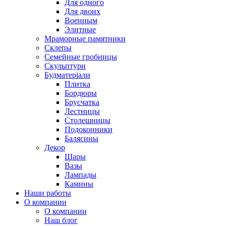
Для одного
Для двоих
Военным
Элитные
Мраморные памятники
Склепы
Семейные гробницы
Скульптури
Будматеріали
Плитка
Бордюры
Брусчатка
Лестницы
Столешницы
Подоконники
Балясины
Декор
Шары
Вазы
Лампады
Камины
Наши работы
О компании
О компании
Наш блог