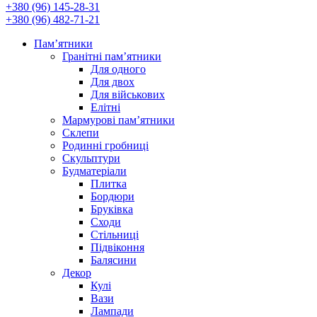
+380 (96) 145-28-31
+380 (96) 482-71-21
Памʼятники
Гранітні пам’ятники
Для одного
Для двох
Для військових
Елітні
Мармурові пам’ятники
Склепи
Родинні гробниці
Скульптури
Будматеріали
Плитка
Бордюри
Бруківка
Сходи
Стільниці
Підвіконня
Балясини
Декор
Кулі
Вази
Лампади