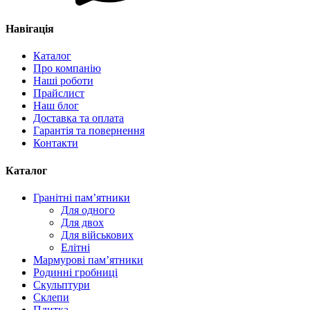
Навігація
Каталог
Про компанію
Наші роботи
Прайслист
Наш блог
Доставка та оплата
Гарантія та повернення
Контакти
Каталог
Гранітні пам’ятники
Для одного
Для двох
Для військових
Елітні
Мармурові пам’ятники
Родинні гробниці
Скульптури
Склепи
Плитка