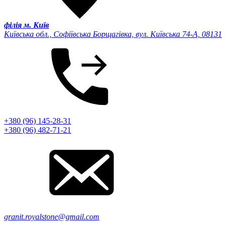
філія м. Київ
Київська обл., Софіївська Борщагівка, вул. Київська 74-А, 08131
+380 (96) 145-28-31
+380 (96) 482-71-21
granit.royalstone@gmail.com