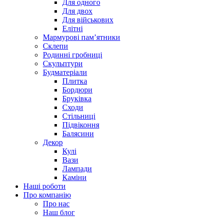
Для одного
Для двох
Для військових
Елітні
Мармурові пам’ятники
Склепи
Родинні гробниці
Скульптури
Будматеріали
Плитка
Бордюри
Бруківка
Сходи
Стільниці
Підвіконня
Балясини
Декор
Кулі
Вази
Лампади
Каміни
Наші роботи
Про компанію
Про нас
Наш блог