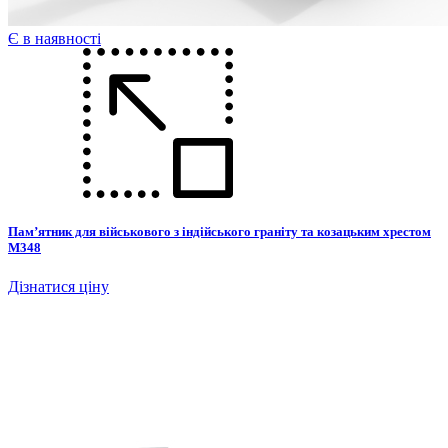
Є в наявності
Пам’ятник для військового з індійського граніту та козацьким хрестом
М348
Дізнатися ціну