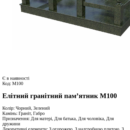
Є в наявності
Код:
М100
Елітний гранітний пам’ятник М100
Колір:
Чорний, Зелений
Камінь:
Граніт, Габро
Призначення:
Для матері, Для батька, Для чоловіка, Для
дружини
Декоративні елементи:
З огорожею, З надгробною плитою, З