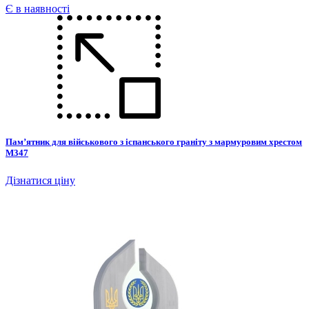
Є в наявності
Пам’ятник для військового з іспанського граніту з мармуровим хрестом
М347
Дізнатися ціну