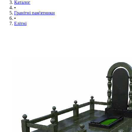
Каталог
•
Гранітні пам'ятники
•
Елітні