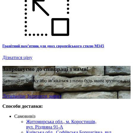
Гранітний пам’ятник для двох європейського стилю М345
Дізнатися ціну
З
апрошуємо до співпраці з нами!
Залишайте заявку або зв’яжіться з нами будь яким зручним для
Вас способом
Детальніше
Залишити заявку
Способи доставки:
Самовивіз
Житомирська обл., м. Коростишів,
вул. Різдвяна 91-А
Київська обл., Софіївська Борщагівка, вул.