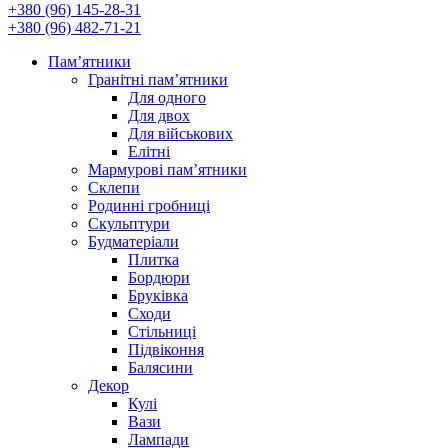
+380 (96) 145-28-31
+380 (96) 482-71-21
Памʼятники
Гранітні пам’ятники
Для одного
Для двох
Для військових
Елітні
Мармурові пам’ятники
Склепи
Родинні гробниці
Скульптури
Будматеріали
Плитка
Бордюри
Бруківка
Сходи
Стільниці
Підвіконня
Балясини
Декор
Кулі
Вази
Лампади