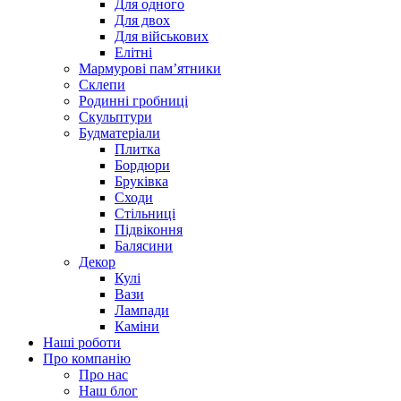
Для одного
Для двох
Для військових
Елітні
Мармурові пам’ятники
Склепи
Родинні гробниці
Скульптури
Будматеріали
Плитка
Бордюри
Бруківка
Сходи
Стільниці
Підвіконня
Балясини
Декор
Кулі
Вази
Лампади
Каміни
Наші роботи
Про компанію
Про нас
Наш блог