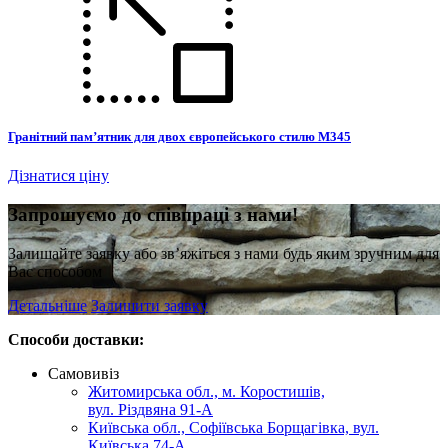
Гранітний пам’ятник для двох європейського стилю М345
Дізнатися ціну
З
апрошуємо до співпраці з нами!
Залишайте заявку або зв’яжіться з нами будь яким зручним для
Вас способом
Детальніше
Залишити заявку
Способи доставки:
Самовивіз
Житомирська обл., м. Коростишів,
вул. Різдвяна 91-А
Київська обл., Софіївська Борщагівка, вул.
Київська 74-А