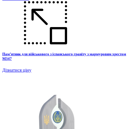
Пам’ятник для військового з іспанського граніту з мармуровим хрестом
М347
Дізнатися ціну