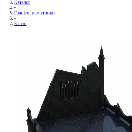
Каталог
•
Гранітні пам'ятники
•
Елітні