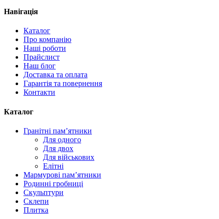
Навігація
Каталог
Про компанію
Наші роботи
Прайслист
Наш блог
Доставка та оплата
Гарантія та повернення
Контакти
Каталог
Гранітні пам’ятники
Для одного
Для двох
Для військових
Елітні
Мармурові пам’ятники
Родинні гробниці
Скульптури
Склепи
Плитка