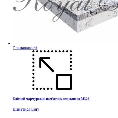
Є в наявності
Елітний мармуровий пам’ятник для одного М326
Дізнатися ціну