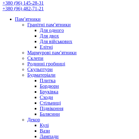
+380 (96) 145-28-31
+380 (96) 482-71-21
Памʼятники
Гранітні пам’ятники
Для одного
Для двох
Для військових
Елітні
Мармурові пам’ятники
Склепи
Родинні гробниці
Скульптури
Будматеріали
Плитка
Бордюри
Бруківка
Сходи
Стільниці
Підвіконня
Балясини
Декор
Кулі
Вази
Лампади