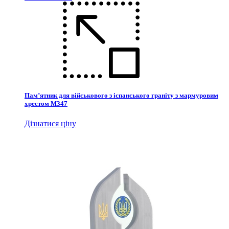
Пам’ятник для військового з іспанського граніту з мармуровим
хрестом М347
Дізнатися ціну