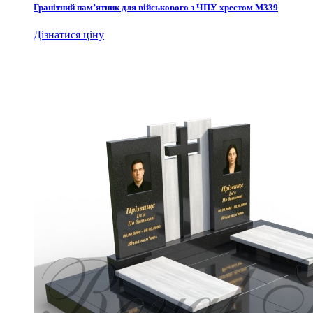
Гранітний пам’ятник для військового з ЧПУ хрестом М339
Дізнатися ціну