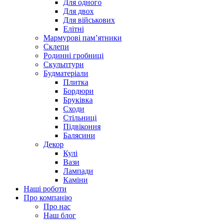
Для одного
Для двох
Для військових
Елітні
Мармурові пам’ятники
Склепи
Родинні гробниці
Скульптури
Будматеріали
Плитка
Бордюри
Бруківка
Сходи
Стільниці
Підвіконня
Балясини
Декор
Кулі
Вази
Лампади
Каміни
Наші роботи
Про компанію
Про нас
Наш блог