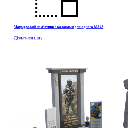
Мармуровий пам’ятник з колонами для одного М343
Дізнатися ціну