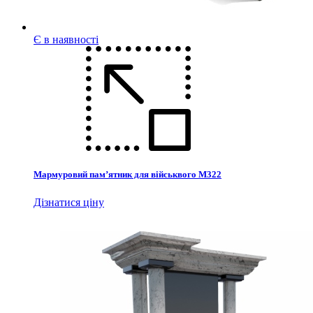
Є в наявності
Мармуровий пам’ятник для військвого М322
Дізнатися ціну