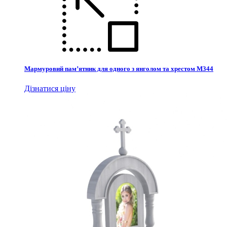
Мармуровий пам’ятник для одного з янголом та хрестом М344
Дізнатися ціну