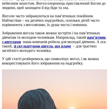
небесним захистом. Янгол-охоронець приставлений Богом до
людини, щоб захищати її від біди та зла.
Янголи часто зображуються на пам’ятниках покійним.
Найчастіше – на дитячих надгробках, оскільки дітей часто
порівнюють з янголятами, їх душа чиста і невинна.
Зображення янгола також можна зустріти і на пам’ятниках
дівчатам та молодим чоловікам. Наприклад, такий
пам’ятник
з ангелами
наша компанія робила для молодої дівчини. А ось
такий,
зі скульптурою ангела, що плаче
– для трагічно
загиблого молодого чоловіка.
У цій статті розберемося, що символізує янгол, і як можна
використовувати його зображення на надгробку.