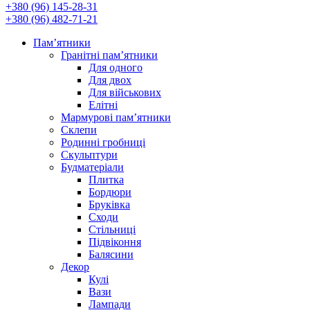
+380 (96) 145-28-31
+380 (96) 482-71-21
Памʼятники
Гранітні пам’ятники
Для одного
Для двох
Для військових
Елітні
Мармурові пам’ятники
Склепи
Родинні гробниці
Скульптури
Будматеріали
Плитка
Бордюри
Бруківка
Сходи
Стільниці
Підвіконня
Балясини
Декор
Кулі
Вази
Лампади