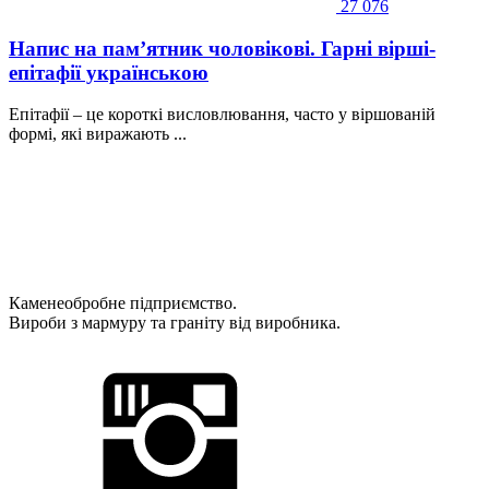
27 076
Напис на пам’ятник чоловікові. Гарні вірші-
епітафії українською
Епітафії – це короткі висловлювання, часто у віршованій
формі, які виражають ...
Каменеобробне підприємство.
Вироби з мармуру та граніту від виробника.