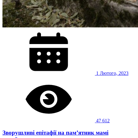
1 Лютого, 2023
47 612
Зворушливі епітафії на пам’ятник мамі