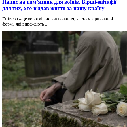
Напис на пам’ятник для воїнів. Вірші-епітафії
для тих, хто віддав життя за нашу країну
Епітафії – це короткі висловлювання, часто у віршованій
формі, які виражають ...