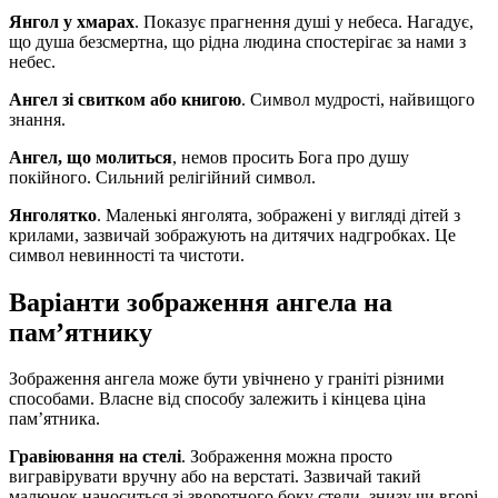
Янгол у хмарах
. Показує прагнення душі у небеса. Нагадує,
що душа безсмертна, що рідна людина спостерігає за нами з
небес.
Ангел зі свитком або книгою
. Символ мудрості, найвищого
знання.
Ангел, що молиться
, немов просить Бога про душу
покійного. Сильний релігійний символ.
Янголятко
. Маленькі янголята, зображені у вигляді дітей з
крилами, зазвичай зображують на дитячих надгробках. Це
символ невинності та чистоти.
Варіанти зображення ангела на
пам’ятнику
Зображення ангела може бути увічнено у граніті різними
способами. Власне від способу залежить і кінцева ціна
пам’ятника.
Гравіювання на стелі
. Зображення можна просто
вигравірувати вручну або на верстаті. Зазвичай такий
малюнок наноситься зі зворотного боку стели, знизу чи вгорі,